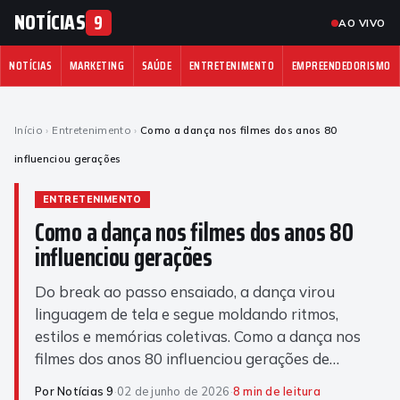
NOTÍCIAS
9
AO VIVO
NOTÍCIAS
MARKETING
SAÚDE
ENTRETENIMENTO
EMPREENDEDORISMO
Início
›
Entretenimento
›
Como a dança nos filmes dos anos 80
influenciou gerações
ENTRETENIMENTO
Como a dança nos filmes dos anos 80
influenciou gerações
Do break ao passo ensaiado, a dança virou
linguagem de tela e segue moldando ritmos,
estilos e memórias coletivas. Como a dança nos
filmes dos anos 80 influenciou gerações de…
Por Notícias 9
·
02 de junho de 2026
·
8 min de leitura