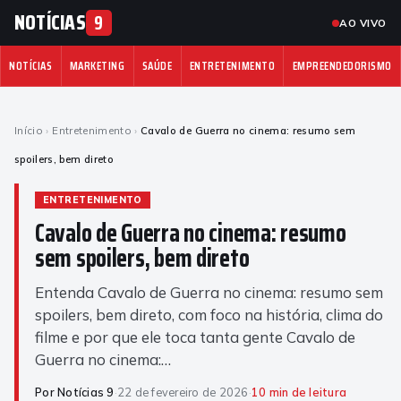
NOTÍCIAS
9
AO VIVO
NOTÍCIAS
MARKETING
SAÚDE
ENTRETENIMENTO
EMPREENDEDORISMO
Início
›
Entretenimento
›
Cavalo de Guerra no cinema: resumo sem
spoilers, bem direto
ENTRETENIMENTO
Cavalo de Guerra no cinema: resumo
sem spoilers, bem direto
Entenda Cavalo de Guerra no cinema: resumo sem
spoilers, bem direto, com foco na história, clima do
filme e por que ele toca tanta gente Cavalo de
Guerra no cinema:…
Por Notícias 9
·
22 de fevereiro de 2026
·
10 min de leitura