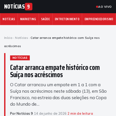
NOTÍCIAS
9
AO VIVO
NOTÍCIAS
MARKETING
SAÚDE
ENTRETENIMENTO
EMPREENDEDORISMO
Início
›
Notícias
›
Catar arranca empate histórico com Suíça nos
acréscimos
NOTÍCIAS
Catar arranca empate histórico com
Suíça nos acréscimos
O Catar arrancou um empate em 1 a 1 com a
Suíça nos acréscimos neste sábado (13), em São
Francisco, na estreia das duas seleções na Copa
do Mundo de…
Por Notícias 9
·
14 de junho de 2026
·
2 min de leitura