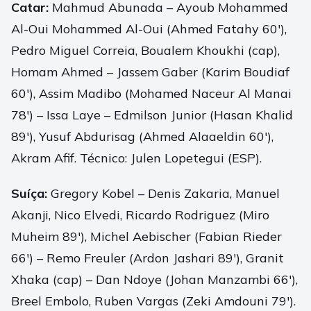
Catar:
Mahmud Abunada – Ayoub Mohammed
Al-Oui Mohammed Al-Oui (Ahmed Fatahy 60′),
Pedro Miguel Correia, Boualem Khoukhi (cap),
Homam Ahmed – Jassem Gaber (Karim Boudiaf
60′), Assim Madibo (Mohamed Naceur Al Manai
78′) – Issa Laye – Edmilson Junior (Hasan Khalid
89′), Yusuf Abdurisag (Ahmed Alaaeldin 60′),
Akram Afif. Técnico: Julen Lopetegui (ESP).
Suíça:
Gregory Kobel – Denis Zakaria, Manuel
Akanji, Nico Elvedi, Ricardo Rodriguez (Miro
Muheim 89′), Michel Aebischer (Fabian Rieder
66′) – Remo Freuler (Ardon Jashari 89′), Granit
Xhaka (cap) – Dan Ndoye (Johan Manzambi 66′),
Breel Embolo, Ruben Vargas (Zeki Amdouni 79′).