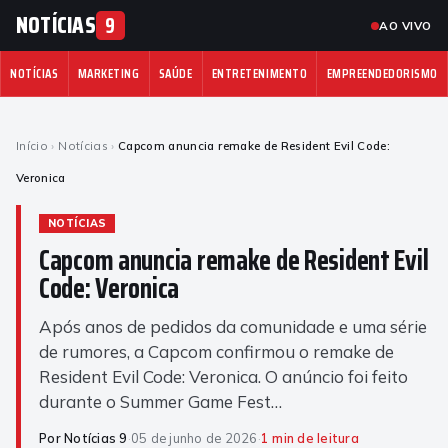
NOTÍCIAS
9
AO VIVO
NOTÍCIAS
MARKETING
SAÚDE
ENTRETENIMENTO
EMPREENDEDORISMO
Início
›
Notícias
›
Capcom anuncia remake de Resident Evil Code:
Veronica
NOTÍCIAS
Capcom anuncia remake de Resident Evil
Code: Veronica
Após anos de pedidos da comunidade e uma série
de rumores, a Capcom confirmou o remake de
Resident Evil Code: Veronica. O anúncio foi feito
durante o Summer Game Fest…
Por Notícias 9
·
05 de junho de 2026
·
1 min de leitura