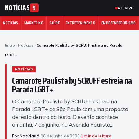
NOTÍCIAS
9
AO VIVO
NOTÍCIAS
MARKETING
SAÚDE
ENTRETENIMENTO
EMPREENDEDORISMO
Início
›
Notícias
›
Camarote Paulista by SCRUFF estreia na Parada
LGBT+
NOTÍCIAS
Camarote Paulista by SCRUFF estreia na
Parada LGBT+
O Camarote Paulista by SCRUFF estreia na
Parada LGBT+ de São Paulo com uma proposta
de festa dentro da festa. O evento acontece
amanhã, 7 de junho, na Avenida Paulista,…
Por Notícias 9
·
06 de junho de 2026
·
1 min de leitura