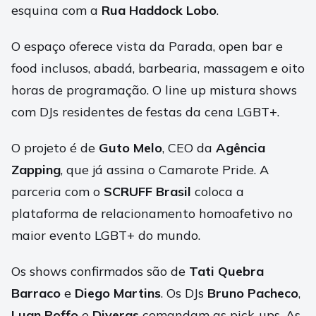
esquina com a
Rua Haddock Lobo
.
O espaço oferece vista da Parada, open bar e
food inclusos, abadá, barbearia, massagem e oito
horas de programação. O line up mistura shows
com DJs residentes de festas da cena LGBT+.
O projeto é de
Guto Melo
, CEO da
Agência
Zapping
, que já assina o Camarote Pride. A
parceria com o
SCRUFF Brasil
coloca a
plataforma de relacionamento homoafetivo no
maior evento LGBT+ do mundo.
Os shows confirmados são de
Tati Quebra
Barraco
e
Diego Martins
. Os DJs
Bruno Pacheco
,
Luan Poffo
e
Diveras
comandam as pick-ups. As