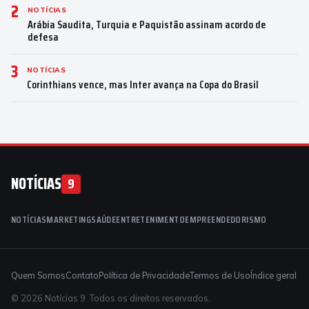
2
NOTÍCIAS
Arábia Saudita, Turquia e Paquistão assinam acordo de
defesa
3
NOTÍCIAS
Corinthians vence, mas Inter avança na Copa do Brasil
NOTÍCIAS
9
NOTÍCIAS
MARKETING
SAÚDE
ENTRETENIMENTO
EMPREENDEDORISMO
Quem Somos
Contato
Política de Privacidade
Termos de Uso
Índice geral
© 2026 Notícias 9. Todos os direitos reservados.