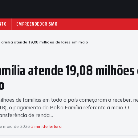
NTO
EMPREENDEDORISMO
Família atende 19,08 milhões de lares em maio
amília atende 19,08 milhões 
o
ilhões de famílias em todo o país começaram a receber, n
18), o pagamento do Bolsa Família referente a maio. O
ansferência de renda…
e maio de 2026
·
3 min de leitura