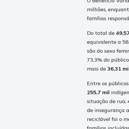
O Benefício Vari
milhões, enquant
famílias responsá
Do total de
49,5
equivalente a 58,
são do sexo femi
73,3% do público
mais de
36,31 mi
Entre os público
255,7 mil
indíge
situação de rua,
de insegurança a
reciclável foi o
famílias incluída