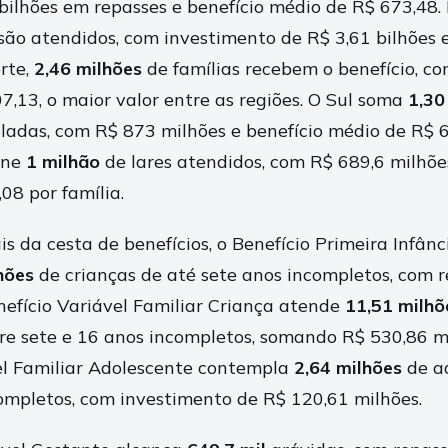
9 bilhões em repasses e benefício médio de R$ 673,48
são atendidos, com investimento de R$ 3,61 bilhões 
rte,
2,46 milhões
de famílias recebem o benefício, co
7,13, o maior valor entre as regiões. O Sul soma
1,30
ladas, com R$ 873 milhões e benefício médio de R$ 6
úne
1 milhão
de lares atendidos, com R$ 689,6 milhõe
08 por família.
is da cesta de benefícios, o Benefício Primeira Infânc
hões
de crianças de até sete anos incompletos, com 
enefício Variável Familiar Criança atende
11,51 milhõ
re sete e 16 anos incompletos, somando R$ 530,86 mi
el Familiar Adolescente contempla
2,64 milhões
de a
ompletos, com investimento de R$ 120,61 milhões.