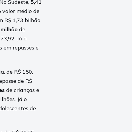
. No Sudeste,
5,41
e valor médio de
m R$ 1,73 bilhão
 milhão
de
73,92. Já o
s em repasses e
ia, de R$ 150,
repasse de R$
es
de crianças e
lhões. Já o
dolescentes de