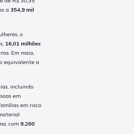
e de R$ 30,35
ões a
354,9 mil
lheres, o
es,
16,01 milhões
ama. Em maio,
o equivalente a
ias, incluindo
ssoas em
amílias em risco
material
ama, com
9.260