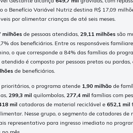
ável Gestante alcança
649,7 mil
grávidas, com repass
o o Benefício Variável Nutriz destina R$ 17,09 milh
veis por alimentar crianças de até seis meses.
7 milhões
de pessoas atendidas,
29,11 milhões
são mu
7% dos beneficiários. Entre os responsáveis familiar
nino, o que corresponde a 84% das famílias do progr
 atendido é composto por pessoas pretas ou pardas, 
lhões
de beneficiários.
s prioritários, o programa atende
1,90 milhão
de famíl
nas,
299,3 mil
quilombolas,
277,4 mil
famílias com pe
418 mil
catadoras de material reciclável e
652,1 mil
f
limentar. Nesse grupo, o segmento de catadores de 
 mais representativo para ingresso imediato no progr
s no mês.