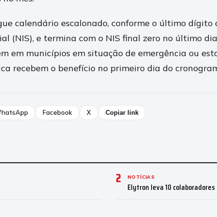
e calendário escalonado, conforme o último dígito
ial (NIS), e termina com o NIS final zero no último dia
em em municípios em situação de emergência ou est
ca recebem o benefício no primeiro dia do cronogra
hatsApp
Facebook
X
Copiar link
2
NOTÍCIAS
u
Elytron leva 10 colaboradores