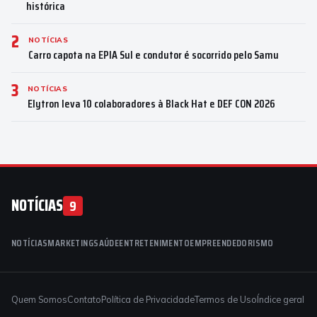
histórica
2
NOTÍCIAS
Carro capota na EPIA Sul e condutor é socorrido pelo Samu
3
NOTÍCIAS
Elytron leva 10 colaboradores à Black Hat e DEF CON 2026
NOTÍCIAS
9
NOTÍCIAS
MARKETING
SAÚDE
ENTRETENIMENTO
EMPREENDEDORISMO
Quem Somos
Contato
Política de Privacidade
Termos de Uso
Índice geral