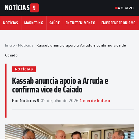
NOTÍCIAS
9
AO VIVO
NOTÍCIAS
MARKETING
SAÚDE
ENTRETENIMENTO
EMPREENDEDORISMO
Início
›
Notícias
›
Kassab anuncia apoio a Arruda e confirma vice de
Caiado
NOTÍCIAS
Kassab anuncia apoio a Arruda e
confirma vice de Caiado
Por Notícias 9
·
02 de julho de 2026
·
1 min de leitura