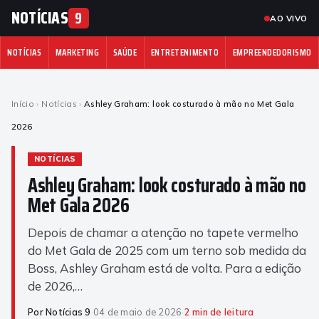
NOTÍCIAS
9
AO VIVO
NOTÍCIAS
MARKETING
SAÚDE
ENTRETENIMENTO
EMPREENDEDORISMO
Início
›
Notícias
›
Ashley Graham: look costurado à mão no Met Gala
2026
NOTÍCIAS
Ashley Graham: look costurado à mão no
Met Gala 2026
Depois de chamar a atenção no tapete vermelho
do Met Gala de 2025 com um terno sob medida da
Boss, Ashley Graham está de volta. Para a edição
de 2026,…
Por Notícias 9
·
04 de maio de 2026
·
2 min de leitura