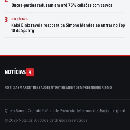
Onças-pardas reduzem em até 76% colisões com cervos
3
NOTÍCIAS
Kaká Diniz revela resposta de Simone Mendes ao entrar no Top
10 do Spotify
NOTÍCIAS
9
NOTÍCIAS
MARKETING
SAÚDE
ENTRETENIMENTO
EMPREENDEDORISMO
Quem Somos
Contato
Política de Privacidade
Termos de Uso
Índice geral
© 2026 Notícias 9. Todos os direitos reservados.