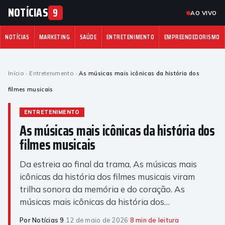
NOTÍCIAS
9
AO VIVO
NOTÍCIAS
MARKETING
SAÚDE
ENTRETENIMENTO
EMPREENDEDORISMO
Início
›
Entretenimento
›
As músicas mais icônicas da história dos
filmes musicais
ENTRETENIMENTO
As músicas mais icônicas da história dos
filmes musicais
Da estreia ao final da trama, As músicas mais
icônicas da história dos filmes musicais viram
trilha sonora da memória e do coração. As
músicas mais icônicas da história dos…
Por Notícias 9
·
12 de maio de 2026
·
8 min de leitura