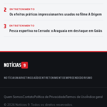
2
ENTRETENIMENTO
Os efeitos práticos impressionantes usados no filme A Origem
3
ENTRETENIMENTO
Pesca esportiva no Cerrado: o Araguaia em destaque em Goiás
NOTÍCIAS
9
NOTÍCIAS
MARKETING
SAÚDE
ENTRETENIMENTO
EMPREENDEDORISMO
Quem Somos
Contato
Política de Privacidade
Termos de Uso
Índice geral
© 2026 Notícias 9. Todos os direitos reservados.