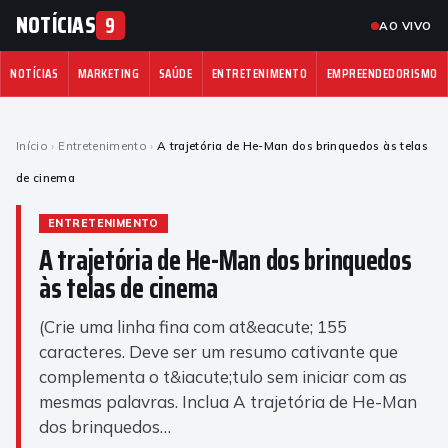
NOTÍCIAS
9
AO VIVO
NOTÍCIAS
MARKETING
SAÚDE
ENTRETENIMENTO
EMPREENDEDORISMO
Início
›
Entretenimento
›
A trajetória de He-Man dos brinquedos às telas
de cinema
ENTRETENIMENTO
A trajetória de He-Man dos brinquedos
às telas de cinema
(Crie uma linha fina com at&eacute; 155
caracteres. Deve ser um resumo cativante que
complementa o t&iacute;tulo sem iniciar com as
mesmas palavras. Inclua A trajetória de He-Man
dos brinquedos…