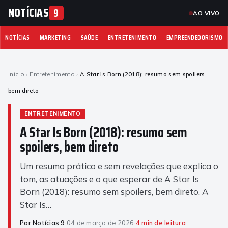
NOTÍCIAS
9
AO VIVO
NOTÍCIAS
MARKETING
SAÚDE
ENTRETENIMENTO
EMPREENDEDORISMO
Início
›
Entretenimento
›
A Star Is Born (2018): resumo sem spoilers,
bem direto
ENTRETENIMENTO
A Star Is Born (2018): resumo sem
spoilers, bem direto
Um resumo prático e sem revelações que explica o
tom, as atuações e o que esperar de A Star Is
Born (2018): resumo sem spoilers, bem direto. A
Star Is…
Por Notícias 9
·
04 de março de 2026
·
4 min de leitura