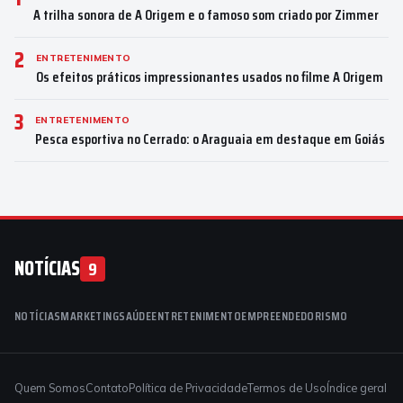
A trilha sonora de A Origem e o famoso som criado por Zimmer
2
ENTRETENIMENTO
Os efeitos práticos impressionantes usados no filme A Origem
3
ENTRETENIMENTO
Pesca esportiva no Cerrado: o Araguaia em destaque em Goiás
NOTÍCIAS
9
NOTÍCIAS
MARKETING
SAÚDE
ENTRETENIMENTO
EMPREENDEDORISMO
Quem Somos
Contato
Política de Privacidade
Termos de Uso
Índice geral