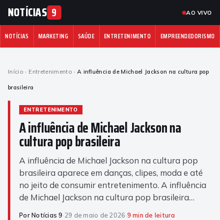
NOTÍCIAS
9
AO VIVO
NOTÍCIAS
MARKETING
SAÚDE
ENTRETENIMENTO
EMPREENDEDORISMO
Início
›
Entretenimento
›
A influência de Michael Jackson na cultura pop
brasileira
ENTRETENIMENTO
A influência de Michael Jackson na
cultura pop brasileira
A influência de Michael Jackson na cultura pop
brasileira aparece em danças, clipes, moda e até
no jeito de consumir entretenimento. A influência
de Michael Jackson na cultura pop brasileira…
Por Notícias 9
·
29 de maio de 2026
·
9 min de leitura