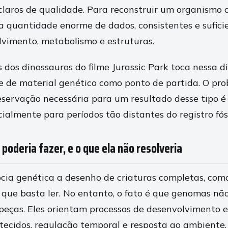
claros de qualidade. Para reconstruir um organismo 
a quantidade enorme de dados, consistentes e sufici
lvimento, metabolismo e estruturas.
s dos dinossauros do filme Jurassic Park toca nessa 
 de material genético como ponto de partida. O pro
eservação necessária para um resultado desse tipo é
ialmente para períodos tão distantes do registro fóss
 poderia fazer, e o que ela não resolveria
cia genética a desenho de criaturas completas, com
que basta ler. No entanto, o fato é que genomas nã
 peças. Eles orientam processos de desenvolvimento 
 tecidos, regulação temporal e resposta ao ambiente.