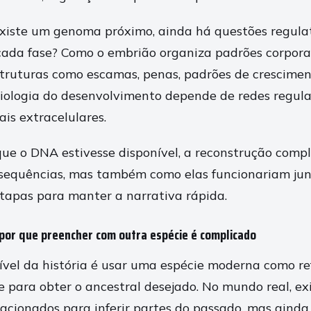
iste um genoma próximo, ainda há questões regulató
ada fase? Como o embrião organiza padrões corpora
truturas como escamas, penas, padrões de crescimen
ologia do desenvolvimento depende de redes regulat
ais extracelulares.
que o DNA estivesse disponível, a reconstrução compl
sequências, mas também como elas funcionariam junt
 etapas para manter a narrativa rápida.
 por que preencher com outra espécie é complicado
ível da história é usar uma espécie moderna como re
e para obter o ancestral desejado. No mundo real, exi
acionados para inferir partes do passado, mas ainda