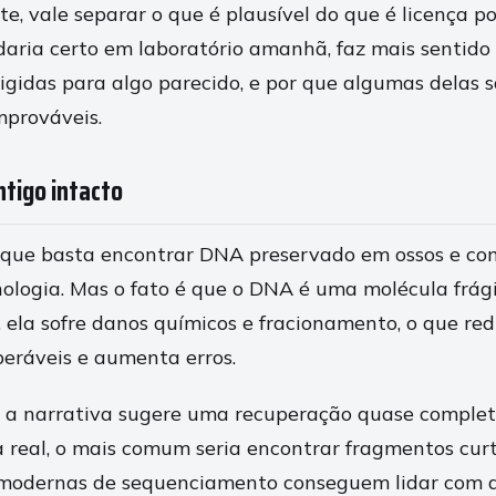
, vale separar o que é plausível do que é licença po
daria certo em laboratório amanhã, faz mais sentido
igidas para algo parecido, e por que algumas delas 
prováveis.
ntigo intacto
que basta encontrar DNA preservado em ossos e co
ologia. Mas o fato é que o DNA é uma molécula frági
, ela sofre danos químicos e fracionamento, o que r
peráveis e aumenta erros.
, a narrativa sugere uma recuperação quase comple
a real, o mais comum seria encontrar fragmentos cur
modernas de sequenciamento conseguem lidar com a