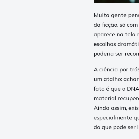
Muita gente pens
da ficção, só co
aparece na tela 
escolhas dramáti
poderia ser recon
A ciência por tr
um atalho: achar 
fato é que o DN
material recuper
Ainda assim, exis
especialmente qu
do que pode ser in