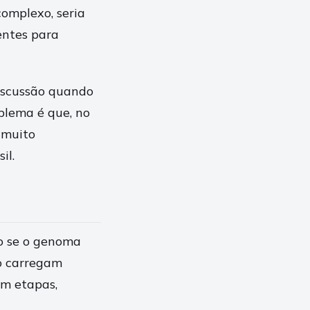
complexo, seria
entes para
discussão quando
blema é que, no
 muito
il.
o se o genoma
o carregam
em etapas,