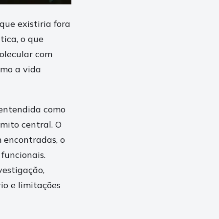
ue existiria fora
tica, o que
molecular com
omo a vida
r entendida como
mito central. O
 encontradas, o
funcionais.
vestigação,
o e limitações