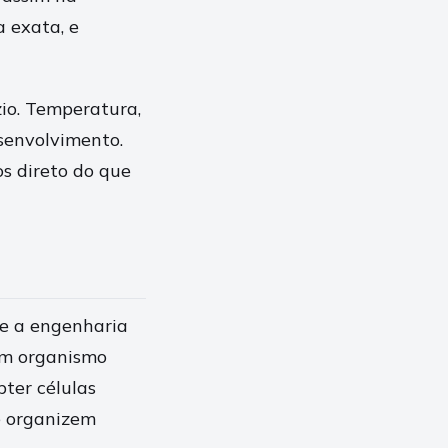
 exata, e
io. Temperatura,
senvolvimento.
s direto do que
ue a engenharia
um organismo
bter células
e organizem