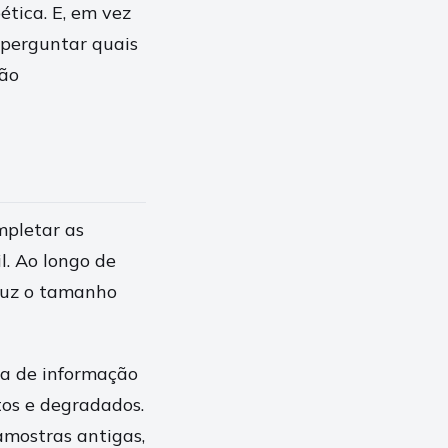
ética. E, em vez
 perguntar quais
são
mpletar as
l. Ao longo de
eduz o tamanho
ta de informação
tos e degradados.
mostras antigas,