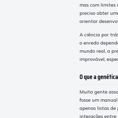
mas com limites 
preciso obter um
orientar desenvo
A ciência por trá
o enredo depende
mundo real, a pr
improvável, espec
O que a genética
Muita gente asso
fosse um manual 
apenas listas de
interações entre