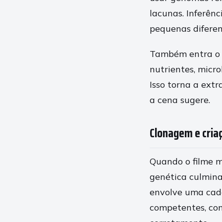
lacunas. Inferên
pequenas diferen
Também entra o 
nutrientes, micr
Isso torna a ext
a cena sugere.
Clonagem e cria
Quando o filme m
genética culmina
envolve uma cade
competentes, con