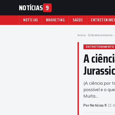
NOTÍCIAS
9
NOTÍCIAS
MARKETING
SAÚDE
ENTRETENIME
Início
›
Entretenimento
›
ENTRETENIMENTO
A ciênc
Jurassi
(A ciência por t
possível e o que
Muita…
Por Notícias 9
·
21 d