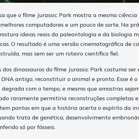
a que o filme Jurassic Park mostra a mesma ciência q
m melhores computadores e um pouco de sorte. Na prá
mistura ideias reais da paleontologia e da biologia 
cas. O resultado é uma versão cinematográfica de c
struída, mas sem ser um roteiro científico fiel.
ás dos dinossauros do filme Jurassic Park costuma se
DNA antigo, reconstituir o animal e pronto. Esse é o 
A degrada com o tempo, e mesmo que amostras sejam
ado raramente permitiria reconstruções completas e 
tem pontos em que a história acerta o espírito da in
ando trata de genética, desenvolvimento embrionári
ferido só por fósseis.