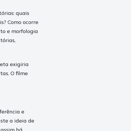
rias: quais
is? Como ocorre
to e morfologia
órias,
eta exigiria
as. O filme
ferência e
ste a ideia de
 assim há