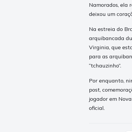
Namorados, ela 
deixou um coração
Na estreia do Br
arquibancada dur
Virginia, que est
para as arquiban
“tchauzinho”.
Por enquanto, n
post, comemoraçã
jogador em Nova 
oficial.