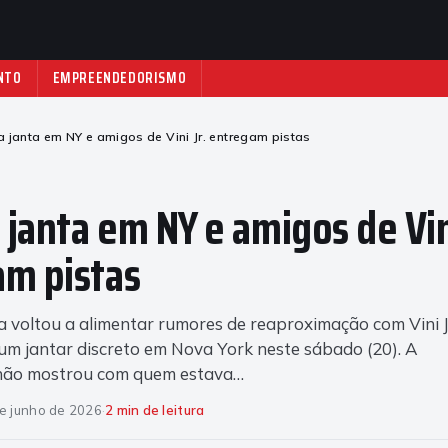
NTO
EMPREENDEDORISMO
ia janta em NY e amigos de Vini Jr. entregam pistas
 janta em NY e amigos de Vini
m pistas
a voltou a alimentar rumores de reaproximação com Vini J
um jantar discreto em Nova York neste sábado (20). A
 não mostrou com quem estava…
e junho de 2026
·
2 min de leitura