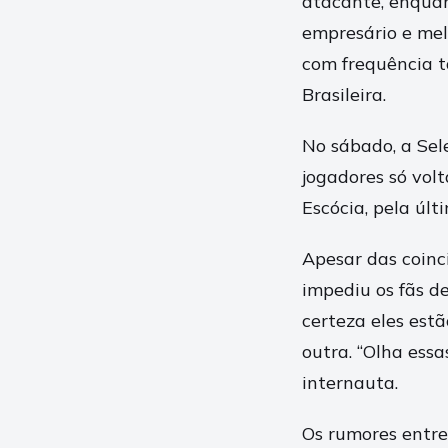
atacante, enqua
empresário e mel
com frequência t
Brasileira.
No sábado, a Sele
jogadores só volt
Escócia, pela últ
Apesar das coinci
impediu os fãs d
certeza eles est
outra. “Olha ess
internauta.
Os rumores entre