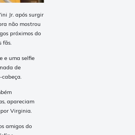
i Jr. após surgir
dora não mostrou
igos próximos do
 fãs.
e e uma selfie
, nada de
a-cabeça.
mbém
as, apareciam
or Virginia.
dos amigos do