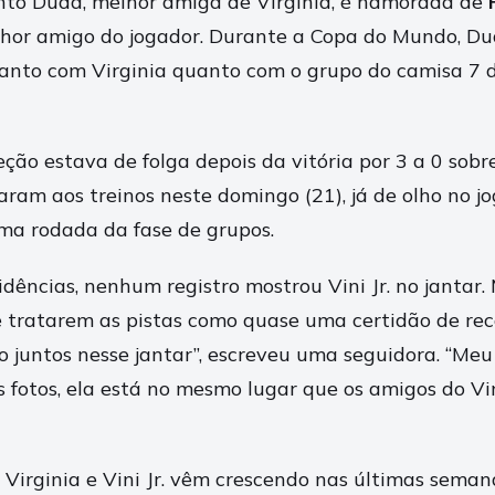
nto Duda, melhor amiga de Virginia, é namorada de
hor amigo do jogador. Durante a Copa do Mundo, Du
anto com Virginia quanto com o grupo do camisa 7 
ção estava de folga depois da vitória por 3 a 0 sobre
aram aos treinos neste domingo (21), já de olho no j
ima rodada da fase de grupos.
dências, nenhum registro mostrou Vini Jr. no jantar.
e tratarem as pistas como quase uma certidão de rec
ão juntos nesse jantar”, escreveu uma seguidora. “Meu
as fotos, ela está no mesmo lugar que os amigos do V
 Virginia e Vini Jr. vêm crescendo nas últimas seman