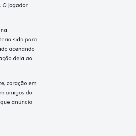
 O jogador
 na
eria sido para
grado acenando
ação dela ao
e, coração em
om amigos do
o que anúncio