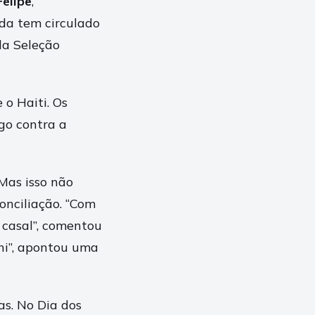
Felipe
,
da tem circulado
da Seleção
 o Haiti. Os
ogo contra a
 Mas isso não
onciliação. “Com
 casal”, comentou
ini”, apontou uma
as. No Dia dos