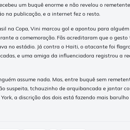
recebeu um buquê enorme e não revelou o remetente.
 na publicação, e a internet fez o resto.
asil na Copa, Vini marcou gol e apontou para alguém
ante a comemoração. Fãs acreditaram que o gesto t
ava no estádio. Já contra o Haiti, o atacante foi fla
cadas, e uma amiga da influenciadora registrou a re
inguém assume nada. Mas, entre buquê sem remetent
o suspeita, tchauzinho de arquibancada e jantar c
York, a discrição dos dois está fazendo mais barulh