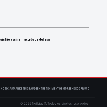
quistão assinam acordo de defesa
NOTÍCIAS
MARKETING
SAÚDE
ENTRETENIMENTO
EMPREENDEDORISMO
© 2026 Notícias 9. Todos os direitos reservados.