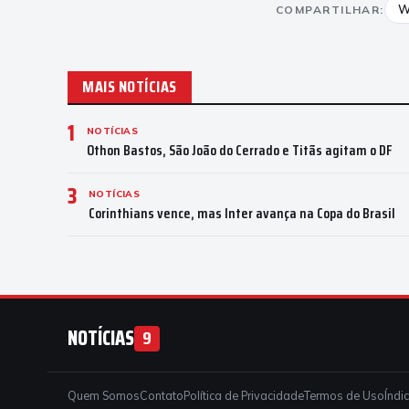
W
COMPARTILHAR:
MAIS NOTÍCIAS
1
NOTÍCIAS
Othon Bastos, São João do Cerrado e Titãs agitam o DF
3
NOTÍCIAS
Corinthians vence, mas Inter avança na Copa do Brasil
NOTÍCIAS
9
Quem Somos
Contato
Política de Privacidade
Termos de Uso
Índi