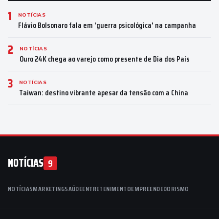
1
NOTÍCIAS
Flávio Bolsonaro fala em 'guerra psicológica' na campanha
2
NOTÍCIAS
Ouro 24K chega ao varejo como presente de Dia dos Pais
3
NOTÍCIAS
Taiwan: destino vibrante apesar da tensão com a China
NOTÍCIAS
9
NOTÍCIAS
MARKETING
SAÚDE
ENTRETENIMENTO
EMPREENDEDORISMO