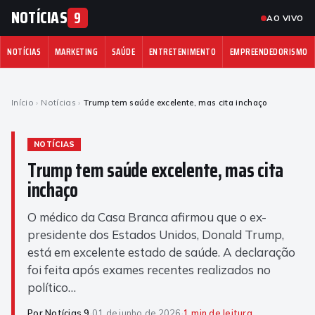
NOTÍCIAS
9
AO VIVO
NOTÍCIAS
MARKETING
SAÚDE
ENTRETENIMENTO
EMPREENDEDORISMO
Início
›
Notícias
›
Trump tem saúde excelente, mas cita inchaço
NOTÍCIAS
Trump tem saúde excelente, mas cita
inchaço
O médico da Casa Branca afirmou que o ex-
presidente dos Estados Unidos, Donald Trump,
está em excelente estado de saúde. A declaração
foi feita após exames recentes realizados no
político…
Por Notícias 9
·
01 de junho de 2026
·
1 min de leitura