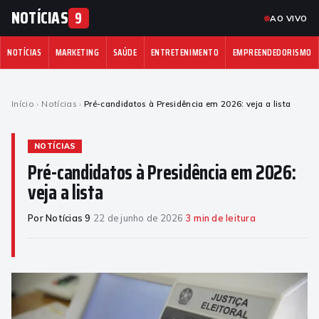
NOTÍCIAS
9
AO VIVO
NOTÍCIAS
MARKETING
SAÚDE
ENTRETENIMENTO
EMPREENDEDORISMO
Início
›
Notícias
›
Pré-candidatos à Presidência em 2026: veja a lista
NOTÍCIAS
Pré-candidatos à Presidência em 2026:
veja a lista
Por Notícias 9
·
22 de junho de 2026
·
3 min de leitura