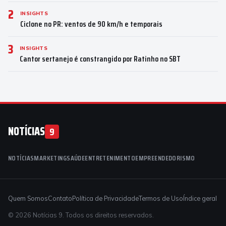
2
INSIGHTS
Ciclone no PR: ventos de 90 km/h e temporais
3
INSIGHTS
Cantor sertanejo é constrangido por Ratinho no SBT
NOTÍCIAS
9
NOTÍCIAS
MARKETING
SAÚDE
ENTRETENIMENTO
EMPREENDEDORISMO
Quem Somos
Contato
Política de Privacidade
Termos de Uso
Índice geral
© 2026 Notícias 9. Todos os direitos reservados.