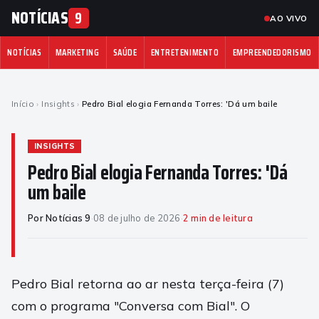
NOTÍCIAS
9
AO VIVO
NOTÍCIAS
MARKETING
SAÚDE
ENTRETENIMENTO
EMPREENDEDORISMO
Início
›
Insights
›
Pedro Bial elogia Fernanda Torres: 'Dá um baile
INSIGHTS
Pedro Bial elogia Fernanda Torres: 'Dá
um baile
Por Notícias 9
·
08 de julho de 2026
·
2 min de leitura
Pedro Bial retorna ao ar nesta terça-feira (7)
com o programa "Conversa com Bial". O