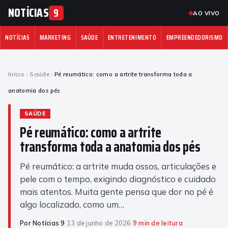
NOTÍCIAS
9
AO VIVO
NOTÍCIAS
MARKETING
SAÚDE
ENTRETENIMENTO
EMPREENDEDORISMO
Início
›
Saúde
›
Pé reumático: como a artrite transforma toda a
anatomia dos pés
SAÚDE
Pé reumático: como a artrite
transforma toda a anatomia dos pés
Pé reumático: a artrite muda ossos, articulações e
pele com o tempo, exigindo diagnóstico e cuidado
mais atentos. Muita gente pensa que dor no pé é
algo localizado, como um…
Por Notícias 9
·
13 de junho de 2026
·
9 min de leitura