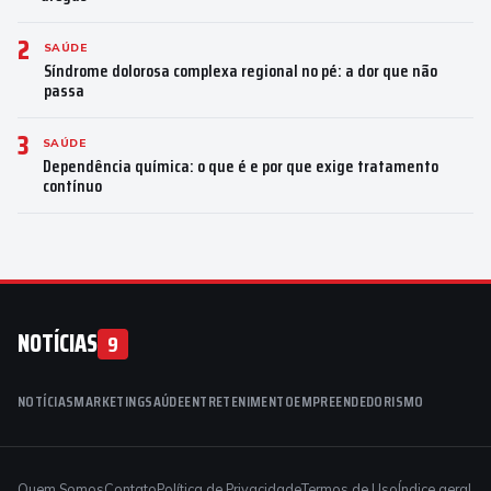
2
SAÚDE
Síndrome dolorosa complexa regional no pé: a dor que não
passa
3
SAÚDE
Dependência química: o que é e por que exige tratamento
contínuo
NOTÍCIAS
9
NOTÍCIAS
MARKETING
SAÚDE
ENTRETENIMENTO
EMPREENDEDORISMO
Quem Somos
Contato
Política de Privacidade
Termos de Uso
Índice geral