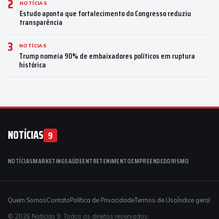
2
NOTÍCIAS
Estudo aponta que fortalecimento do Congresso reduziu
transparência
3
NOTÍCIAS
Trump nomeia 90% de embaixadores políticos em ruptura
histórica
NOTÍCIAS
9
NOTÍCIAS
MARKETING
SAÚDE
ENTRETENIMENTO
EMPREENDEDORISMO
Quem Somos
Contato
Política de Privacidade
Termos de Uso
Índice geral
© 2026 Notícias 9. Todos os direitos reservados.