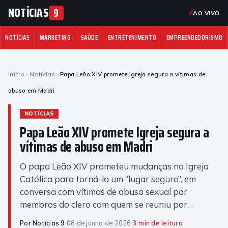
NOTÍCIAS
9
AO VIVO
NOTÍCIAS
MARKETING
SAÚDE
ENTRETENIMENTO
EMPREENDEDORISMO
Início
›
Notícias
›
Papa Leão XIV promete Igreja segura a vítimas de
abuso em Madri
NOTÍCIAS
Papa Leão XIV promete Igreja segura a
vítimas de abuso em Madri
O papa Leão XIV prometeu mudanças na Igreja
Católica para torná-la um “lugar seguro”, em
conversa com vítimas de abuso sexual por
membros do clero com quem se reuniu por…
Por Notícias 9
·
08 de junho de 2026
·
3 min de leitura