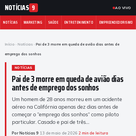
NOTÍCIAS
9
AO VIVO
NOTÍCIAS
MARKETING
SAÚDE
ENTRETENIMENTO
EMPREENDEDORISMO
Início
›
Notícias
›
Pai de 3 morre em queda de avião dias antes de
emprego dos sonhos
NOTÍCIAS
Pai de 3 morre em queda de avião dias
antes de emprego dos sonhos
Um homem de 28 anos morreu em um acidente
aéreo na Califórnia apenas dez dias antes de
começar o “emprego dos sonhos” como piloto
particular. Casado e pai de três…
Por Notícias 9
·
13 de maio de 2026
·
2 min de leitura