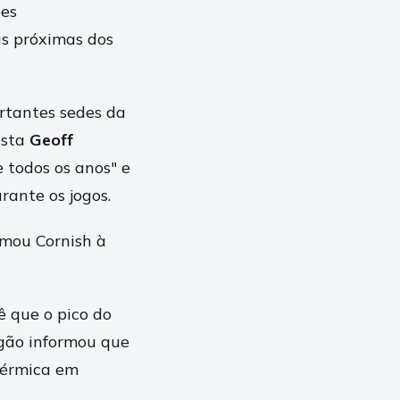
ões
as próximas dos
rtantes sedes da
ista
Geoff
 todos os anos" e
ante os jogos.
rmou Cornish à
 que o pico do
rgão informou que
térmica em