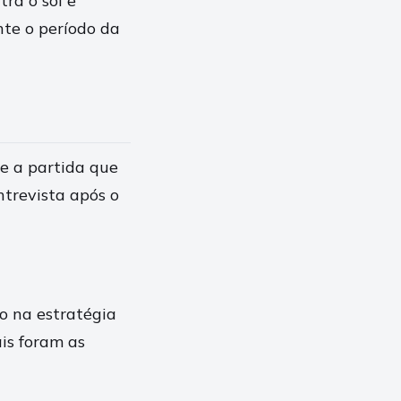
ra o sol e
nte o período da
e a partida que
trevista após o
ão na estratégia
is foram as