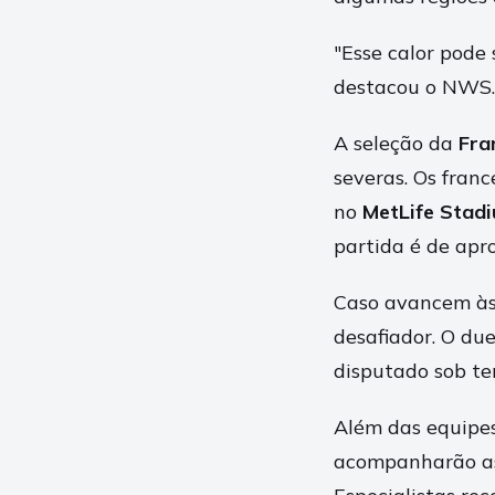
"Esse calor pode
destacou o NWS.
A seleção da
Fra
severas. Os franc
no
MetLife Stad
partida é de a
Caso avancem às 
desafiador. O du
disputado sob t
Além das equipes
acompanharão as 