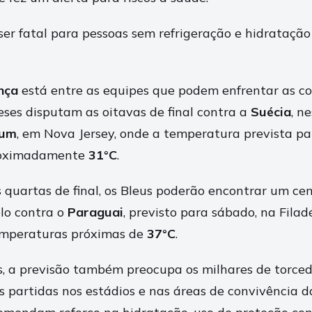
 ser fatal para pessoas sem refrigeração e hidrataçã
nça
está entre as equipes que podem enfrentar as c
eses disputam as oitavas de final contra a
Suécia
, n
ium
, em Nova Jersey, onde a temperatura prevista pa
proximadamente
31°C
.
quartas de final, os Bleus poderão encontrar um ce
elo contra o
Paraguai
, previsto para sábado, na Filadé
emperaturas próximas de
37°C
.
, a previsão também preocupa os milhares de torce
partidas nos estádios e nas áreas de convivência d