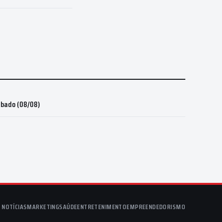
bado (08/08)
NOTÍCIAS
MARKETING
SAÚDE
ENTRETENIMENTO
EMPREENDEDORISMO