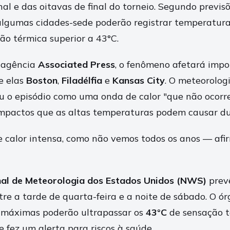
nal e das oitavas de final do torneio. Segundo previs
algumas cidades-sede poderão registrar temperatur
ão térmica superior a 43°C.
 agência
Associated Press
, o fenômeno afetará impo
e elas
Boston
,
Filadélfia
e
Kansas City
. O meteorolog
ou o episódio como uma onda de calor "que não ocorre
impactos que as altas temperaturas podem causar dur
calor intensa, como não vemos todos os anos — afi
nal de Meteorologia dos Estados Unidos (NWS)
prevê
ntre a tarde de quarta-feira e a noite de sábado. O ó
 máximas poderão ultrapassar os
43°C
de sensação 
 fez um alerta para riscos à saúde.