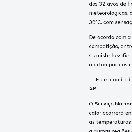
dos 32 avos de fi
meteorológicas, 
38°C, com sensaç
De acordo com a
competição, entr
Cornish
classific
alertou para os 
— É uma onda de 
AP.
O
Serviço Nacio
calor ocorrerá e
as temperaturas
algumas regiões e