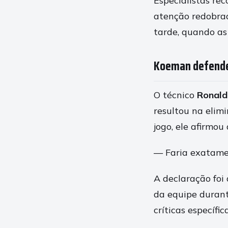
Especialistas re
atenção redobrad
tarde, quando as
Koeman defende 
O técnico
Ronal
resultou na elim
jogo, ele afirmou
— Faria exatame
A declaração foi
da equipe durant
críticas específi