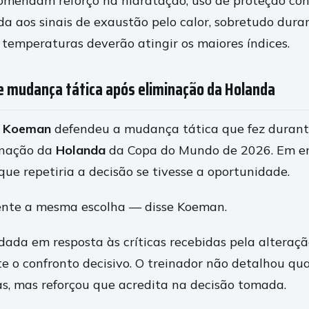
comendam reforço na hidratação, uso de proteção cont
a aos sinais de exaustão pelo calor, sobretudo dura
 temperaturas deverão atingir os maiores índices.
mudança tática após eliminação da Holanda
d Koeman
defendeu a mudança tática que fez durant
inação da
Holanda
da Copa do Mundo de 2026. Em en
 que repetiria a decisão se tivesse a oportunidade.
nte a mesma escolha — disse Koeman.
 dada em resposta às críticas recebidas pela alteraç
e o confronto decisivo. O treinador não detalhou qua
cas, mas reforçou que acredita na decisão tomada.