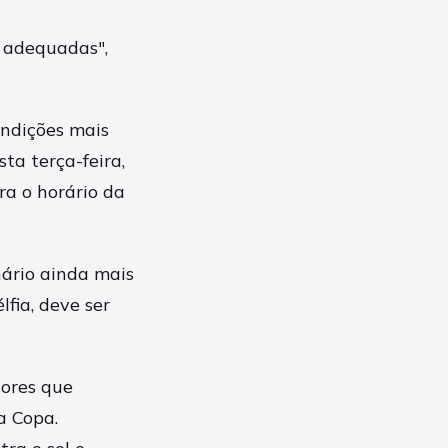
o adequadas",
ondições mais
esta terça-feira,
ra o horário da
nário ainda mais
lfia, deve ser
dores que
a Copa.