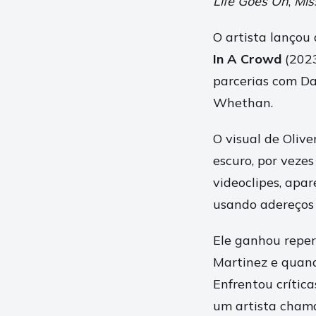
Life Goes On
,
Mis
O artista lançou
In A Crowd
(202
parcerias com Da
Whethan.
O visual de Olive
escuro, por veze
videoclipes, apa
usando adereços 
Ele ganhou repe
Martinez e quand
Enfrentou crític
um artista cham