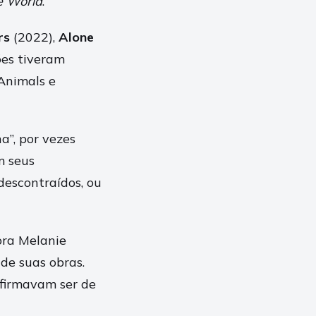
e World
.
rs
(2022),
Alone
ões tiveram
 Animals e
a”, por vezes
m seus
descontraídos, ou
ora Melanie
de suas obras.
afirmavam ser de