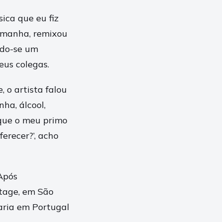
ca que eu fiz
lemanha, remixou
ndo-se um
eus colegas.
, o artista falou
ha, álcool,
 que o meu primo
erecer?’, acho
 Após
Stage, em São
taria em Portugal