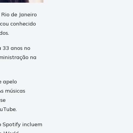
Rio de Janeiro
ficou conhecido
dos.
a 33 anos no
dministração na
e apelo
As músicas
 se
ouTube.
o Spotify incluem