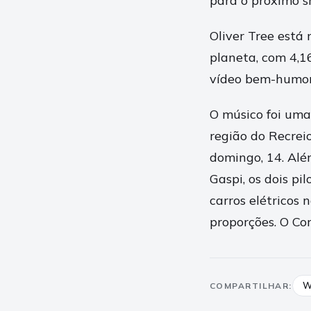
para o próximo s
Oliver Tree está 
planeta, com 4,1
vídeo bem-humora
O músico foi uma 
região do Recrei
domingo, 14. Alé
Gaspi, os dois pi
carros elétricos
proporções. O Co
W
COMPARTILHAR: