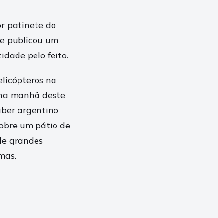
or patinete do
le publicou um
idade pelo feito.
elicópteros na
, na manhã deste
uber argentino
sobre um pátio de
de grandes
mas.