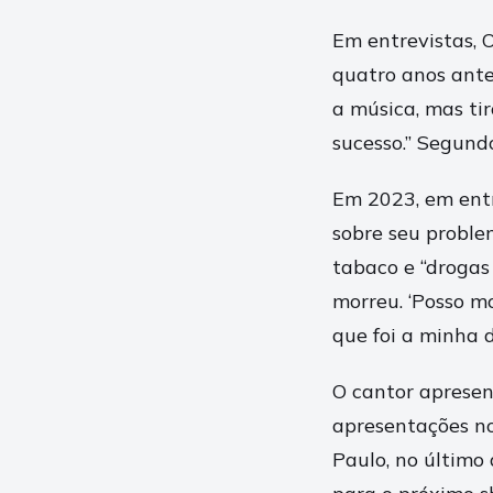
Em entrevistas, O
quatro anos ante
a música, mas ti
sucesso.” Segundo
Em 2023, em ent
sobre seu proble
tabaco e “drogas
morreu. ‘Posso m
que foi a minha 
O cantor aprese
apresentações no
Paulo, no último 