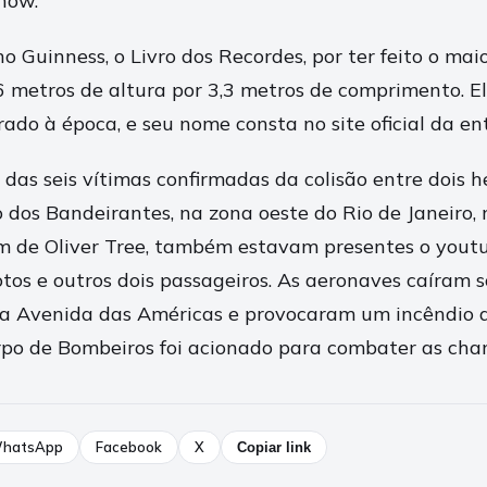
how.
no Guinness, o Livro dos Recordes, por ter feito o mai
6 metros de altura por 3,3 metros de comprimento. E
do à época, e seu nome consta no site oficial da ent
das seis vítimas confirmadas da colisão entre dois h
o dos Bandeirantes, na zona oeste do Rio de Janeiro
m de Oliver Tree, também estavam presentes o yout
lotos e outros dois passageiros. As aeronaves caíram 
 na Avenida das Américas e provocaram um incêndio 
rpo de Bombeiros foi acionado para combater as cha
hatsApp
Facebook
X
Copiar link