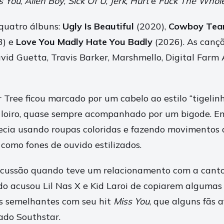
s You
,
Alien Boy
,
Sick Of U
,
Jerk
,
Hurt
e
Fuck The Whol
 quatro álbuns:
Ugly Is Beautiful
(2020),
Cowboy Tea
3) e
Love You Madly Hate You Badly
(2026). As canç
vid Guetta, Travis Barker, Marshmello, Digital Farm
r Tree ficou marcado por um cabelo ao estilo “tigelinh
s loiro, quase sempre acompanhado por um bigode. E
recia usando roupas coloridas e fazendo movimentos 
como fones de ouvido estilizados.
rcussão quando teve um relacionamento com a cant
o acusou Lil Nas X e Kid Laroi de copiarem algumas 
as semelhantes com seu hit
Miss You
, que alguns fãs 
ado Southstar.