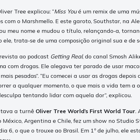
liver Tree explicou: “
Miss You
é um remix de uma músi
s com o Marshmello. E este garoto, Southstar, na A
rou meu nome e mudou o título, relançando-a, torna
 ele, trata-se de uma composição original sua e de s
revista ao podcast
Getting Real
, do canal Smosh Alike
ma com drogas. Ele alegava ter parado de usar macon
 mais pesadas”. “Eu comecei a usar as drogas depois
orrer a qualquer momento, o que mais a vida tem a of
desculpa tentando lidar com aquela dor”, explicou.
ntava a turnê
Oliver Tree World’s First World Tour
.
 México, Argentina e Chile, fez um show no Studio 
dia 6, o que o trouxe ao Brasil. Em 1º de julho, ele es