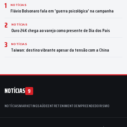
1
NOTÍCIAS
Flávio Bolsonaro fala em 'guerra psicológica' na campanha
2
NOTÍCIAS
Ouro 24K chega ao varejo como presente de Dia dos Pais
3
NOTÍCIAS
Taiwan: destino vibrante apesar da tensão com a China
NOTÍCIAS
9
NOTÍCIAS
MARKETING
SAÚDE
ENTRETENIMENTO
EMPREENDEDORISMO