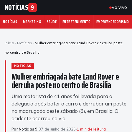
NOTÍCIAS
9
AO VIVO
NOTÍCIAS
MARKETING
SAÚDE
ENTRETENIMENTO
EMPREENDEDORISMO
Início
›
Notícias
›
Mulher embriagada bate Land Rover e derruba poste
no centro de Brasília
NOTÍCIAS
Mulher embriagada bate Land Rover e
derruba poste no centro de Brasília
Uma motorista de 41 anos foi levada para a
delegacia após bater o carro e derrubar um poste
na madrugada deste sábado (6), em Brasília. O
acidente ocorreu na via…
Por Notícias 9
·
07 de junho de 2026
·
1 min de leitura