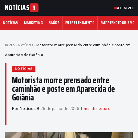
NOTÍCIAS
9
AO VIVO
NOTÍCIAS
MARKETING
SAÚDE
ENTRETENIMENTO
EMPREENDEDORISMO
Início
›
Notícias
›
Motorista morre prensado entre caminhão e poste em
Aparecida de Goiânia
NOTÍCIAS
Motorista morre prensado entre
caminhão e poste em Aparecida de
Goiânia
Por Notícias 9
·
26 de junho de 2026
·
1 min de leitura