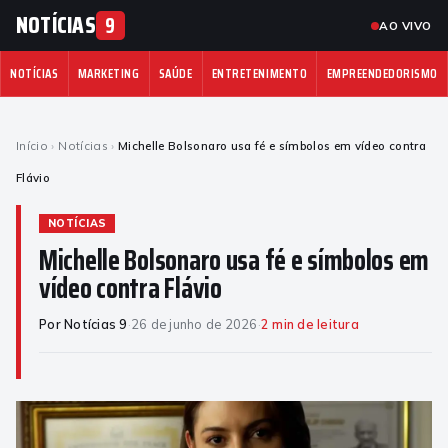
NOTÍCIAS
9
AO VIVO
NOTÍCIAS
MARKETING
SAÚDE
ENTRETENIMENTO
EMPREENDEDORISMO
Início
›
Notícias
›
Michelle Bolsonaro usa fé e símbolos em vídeo contra
Flávio
NOTÍCIAS
Michelle Bolsonaro usa fé e símbolos em
vídeo contra Flávio
Por Notícias 9
·
26 de junho de 2026
·
2 min de leitura