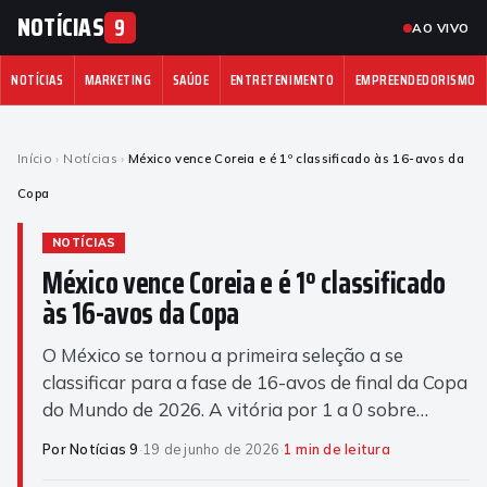
NOTÍCIAS
9
AO VIVO
NOTÍCIAS
MARKETING
SAÚDE
ENTRETENIMENTO
EMPREENDEDORISMO
Início
›
Notícias
›
México vence Coreia e é 1º classificado às 16-avos da
Copa
NOTÍCIAS
México vence Coreia e é 1º classificado
às 16-avos da Copa
O México se tornou a primeira seleção a se
classificar para a fase de 16-avos de final da Copa
do Mundo de 2026. A vitória por 1 a 0 sobre…
Por Notícias 9
·
19 de junho de 2026
·
1 min de leitura