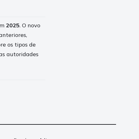
 em
2025
. O novo
anteriores,
re os tipos de
as autoridades