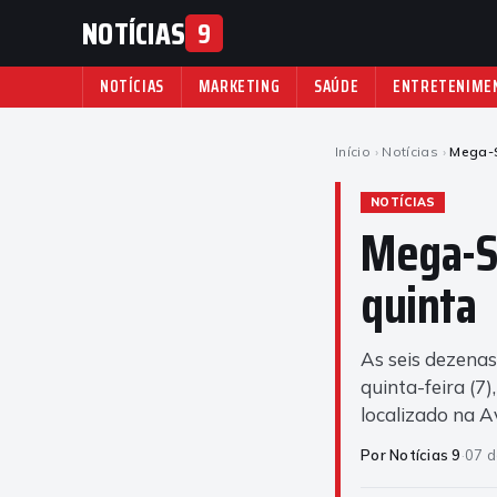
NOTÍCIAS
9
NOTÍCIAS
MARKETING
SAÚDE
ENTRETENIME
Início
›
Notícias
›
Mega-S
NOTÍCIAS
Mega-Se
quinta
As seis dezena
quinta-feira (7)
localizado na A
Por Notícias 9
·
07 d