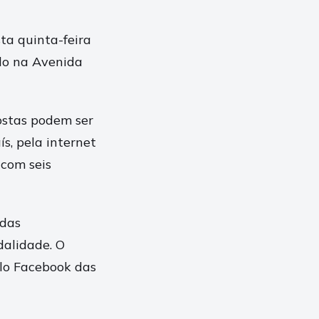
a quinta-feira
ado na Avenida
ostas podem ser
ís, pela internet
 com seis
 das
dalidade. O
elo Facebook das