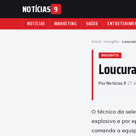
NOTÍCIAS
9
NOTÍCIAS
MARKETING
SAÚDE
ENTRETENIME
Início
›
Insights
›
Loucur
INSIGHTS
Loucura
Por Notícias 9
·
27 d
O técnico da sel
explosivo e por e
comanda a equipe