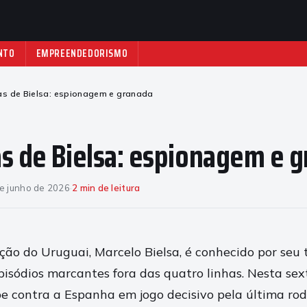
NTO
EMPREENDEDORISMO
as de Bielsa: espionagem e granada
s de Bielsa: espionagem e 
e junho de 2026
·
2 min de leitura
eção do Uruguai, Marcelo Bielsa, é conhecido por se
pisódios marcantes fora das quatro linhas. Nesta sext
 contra a Espanha em jogo decisivo pela última ro