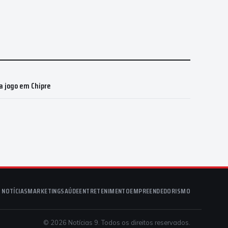
a jogo em Chipre
NOTÍCIAS
MARKETING
SAÚDE
ENTRETENIMENTO
EMPREENDEDORISMO
© 2026 Notícias 9. Todos os direitos reservados.