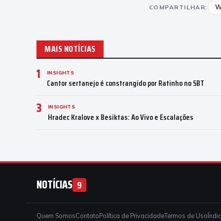
W
COMPARTILHAR:
MAIS NOTÍCIAS
1
INSIGHTS
Cantor sertanejo é constrangido por Ratinho no SBT
3
INSIGHTS
Hradec Kralove x Besiktas: Ao Vivo e Escalações
NOTÍCIAS
9
Quem Somos
Contato
Política de Privacidade
Termos de Uso
Índi