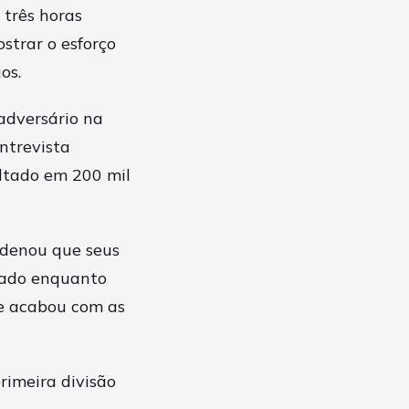
 três horas
strar o esforço
os.
adversário na
ntrevista
ultado em 200 mil
rdenou que seus
cado enquanto
 e acabou com as
rimeira divisão