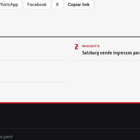
hatsApp
Facebook
X
Copiar link
2
INSIGHTS
Salzburg vende ingressos par
ce geral