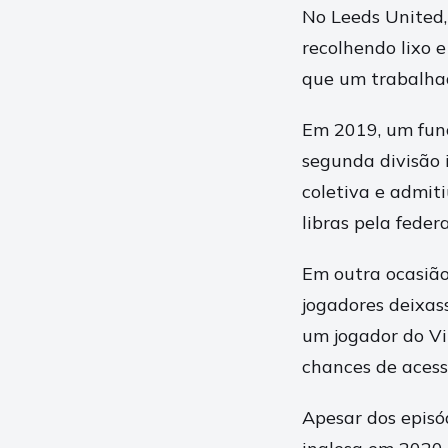
No Leeds United,
recolhendo lixo e
que um trabalhad
Em 2019, um func
segunda divisão 
coletiva e admit
libras pela feder
Em outra ocasião
jogadores deixas
um jogador do Vi
chances de aces
Apesar dos episód