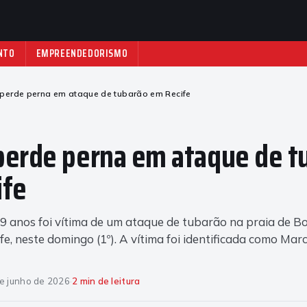
NTO
EMPREENDEDORISMO
perde perna em ataque de tubarão em Recife
perde perna em ataque de t
ife
9 anos foi vítima de um ataque de tubarão na praia de B
fe, neste domingo (1º). A vítima foi identificada como Mar
e junho de 2026
·
2 min de leitura