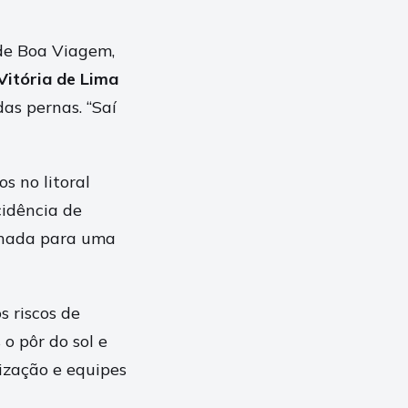
de Boa Viagem,
Vitória de Lima
as pernas. “Saí
s no litoral
idência de
inhada para uma
s riscos de
o pôr do sol e
ização e equipes