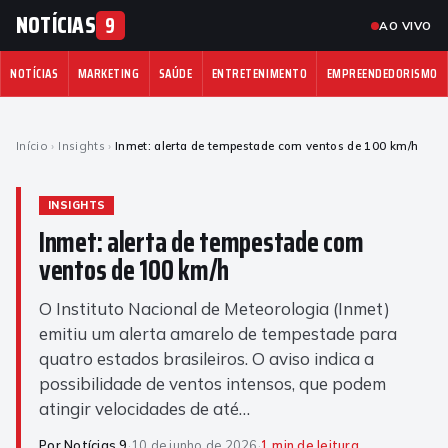
NOTÍCIAS
9
AO VIVO
NOTÍCIAS
MARKETING
SAÚDE
ENTRETENIMENTO
EMPREENDEDORISMO
Início
›
Insights
›
Inmet: alerta de tempestade com ventos de 100 km/h
INSIGHTS
Inmet: alerta de tempestade com
ventos de 100 km/h
O Instituto Nacional de Meteorologia (Inmet)
emitiu um alerta amarelo de tempestade para
quatro estados brasileiros. O aviso indica a
possibilidade de ventos intensos, que podem
atingir velocidades de até…
Por Notícias 9
·
10 de junho de 2026
·
1 min de leitura