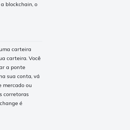
a blockchain, o
 uma carteira
ua carteira. Você
ar a ponte
na sua conta, vá
de mercado ou
s corretoras
xchange é