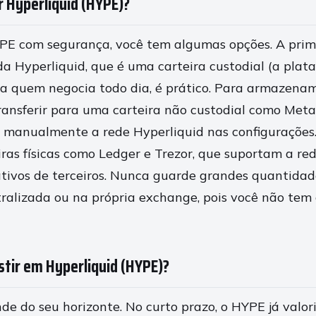
Hyperliquid (HYPE)?
PE com segurança, você tem algumas opções. A prim
 da Hyperliquid, que é uma carteira custodial (a pla
ra quem negocia todo dia, é prático. Para armazena
 transferir para uma carteira não custodial como Me
r manualmente a rede Hyperliquid nas configurações
iras físicas como Ledger e Trezor, que suportam a re
ativos de terceiros. Nunca guarde grandes quantidad
tralizada ou na própria exchange, pois você não tem 
stir em Hyperliquid (HYPE)?
de do seu horizonte. No curto prazo, o HYPE já val