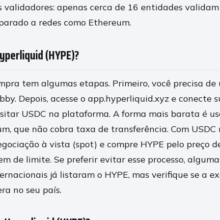
s validadores: apenas cerca de 16 entidades validam 
parado a redes como Ethereum.
perliquid (HYPE)?
mpra tem algumas etapas. Primeiro, você precisa de
y. Depois, acesse o app.hyperliquid.xyz e conecte s
ositar USDC na plataforma. A forma mais barata é us
um, que não cobra taxa de transferência. Com USDC 
egociação à vista (spot) e compre HYPE pelo preço 
 de limite. Se preferir evitar esse processo, alguma
ternacionais já listaram o HYPE, mas verifique se a e
era no seu país.