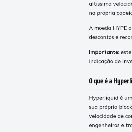
altíssima veloci
na própria cadeia
A moeda HYPE at
descontos e reco
Importante:
este
indicação de inv
O que é a Hyperl
Hyperliquid é u
sua própria bloc
velocidade de co
engenheiros e tr