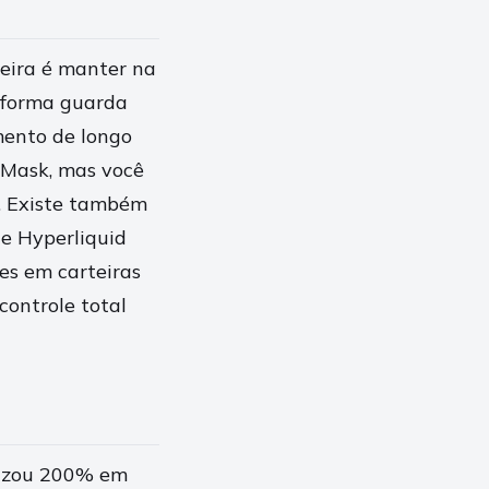
eira é manter na
taforma guarda
mento de longo
taMask, mas você
. Existe também
de Hyperliquid
es em carteiras
controle total
orizou 200% em