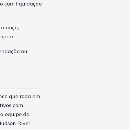
do com liquidação
ernança,
mprar.
mendação ou
ance que roda em
ativos com
ma equipe de
Hudson River