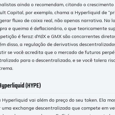
nalistas ainda o recomendam, citando o crescimento 
ult Capital, por exemplo, chama a Hyperliquid de “p
erar fluxo de caixa real, não apenas narrativa. No l
ra e queima é deflacionário, o que teoricamente sup
mpetição é feroz: dYdX e GMX são concorrentes diret
ém disso, a regulação de derivativos descentralizados
stir se você acredita que o mercado de futuros perp
ralizado para o descentralizado, e se você tolera ri
trema.
Hyperliquid (HYPE)
 Hyperliquid vai além do preço do seu token. Ela mo
ir uma exchange descentralizada que compete em ve