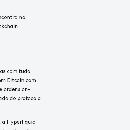
encontra na
ckchain
mas com tudo
em Bitcoin com
e ordens on-
ada do protocolo
 a Hyperliquid