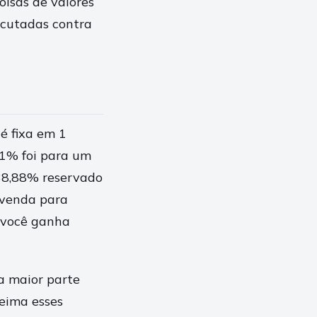
olsas de valores
xecutadas contra
é fixa em 1
31% foi para um
 38,88% reservado
 venda para
e você ganha
a maior parte
eima esses