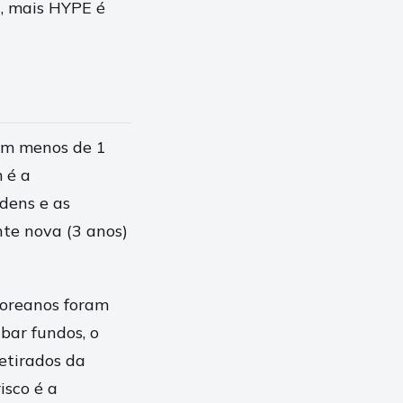
a, mais HYPE é
 em menos de 1
 é a
rdens e as
nte nova (3 anos)
coreanos foram
bar fundos, o
etirados da
isco é a