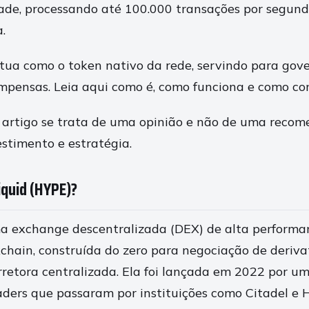
dade, processando até 100.000 transações por segun
.
ua como o token nativo da rede, servindo para gov
mpensas. Leia aqui como é, como funciona e como co
 artigo se trata de uma opinião e não de uma reco
estimento e estratégia.
iquid (HYPE)?
ma exchange descentralizada (DEX) de alta perform
kchain, construída do zero para negociação de deriv
rretora centralizada. Ela foi lançada em 2022 por u
aders que passaram por instituições como Citadel e 