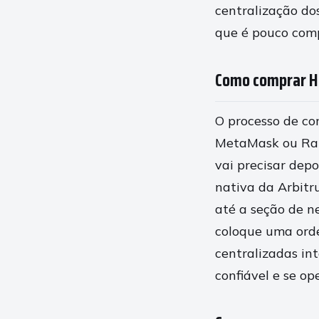
centralização do
que é pouco com
Como comprar Hy
O processo de co
MetaMask ou Rabb
vai precisar dep
nativa da Arbitr
até a seção de n
coloque uma ordem
centralizadas in
confiável e se op