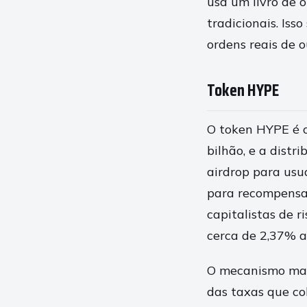
usa um livro de 
tradicionais. Is
ordens reais de o
Token HYPE
O token HYPE é o
bilhão, e a dist
airdrop para usu
para recompensa
capitalistas de r
cerca de 2,37% a
O mecanismo mais
das taxas que co