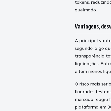
tokens, reduzind
queimado.
Vantagens, desv
A principal vant
segundo, algo qu
transparência tot
liquidações. Ent
e tem menos liqu
O risco mais sér
flagrados testan
mercado reagiu f
plataforma em 30