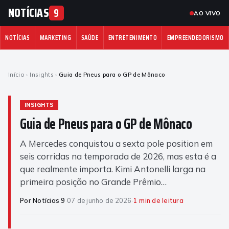
NOTÍCIAS
9
AO VIVO
NOTÍCIAS
MARKETING
SAÚDE
ENTRETENIMENTO
EMPREENDEDORISMO
Início
›
Insights
›
Guia de Pneus para o GP de Mônaco
INSIGHTS
Guia de Pneus para o GP de Mônaco
A Mercedes conquistou a sexta pole position em
seis corridas na temporada de 2026, mas esta é a
que realmente importa. Kimi Antonelli larga na
primeira posição no Grande Prêmio…
Por Notícias 9
·
07 de junho de 2026
·
1 min de leitura