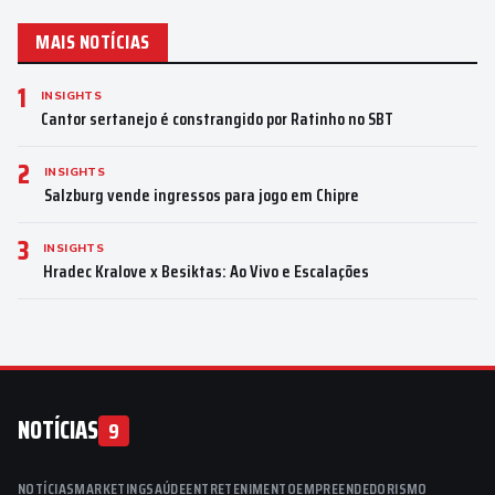
MAIS NOTÍCIAS
1
INSIGHTS
Cantor sertanejo é constrangido por Ratinho no SBT
2
INSIGHTS
Salzburg vende ingressos para jogo em Chipre
3
INSIGHTS
Hradec Kralove x Besiktas: Ao Vivo e Escalações
NOTÍCIAS
9
NOTÍCIAS
MARKETING
SAÚDE
ENTRETENIMENTO
EMPREENDEDORISMO