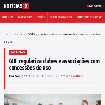
NOTÍCIAS
9
AO VIVO
NOTÍCIAS
MARKETING
SAÚDE
ENTRETENIMENTO
EMPREENDEDORISMO
Início
›
Notícias
›
GDF regulariza clubes e associações com concessões
de uso
NOTÍCIAS
GDF regulariza clubes e associações com
concessões de uso
Por Notícias 9
·
01 de julho de 2026
·
2 min de leitura