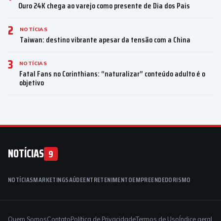
Ouro 24K chega ao varejo como presente de Dia dos Pais
2
NOTÍCIAS
Taiwan: destino vibrante apesar da tensão com a China
3
NOTÍCIAS
Fatal Fans no Corinthians: “naturalizar” conteúdo adulto é o
objetivo
NOTÍCIAS
9
NOTÍCIAS
MARKETING
SAÚDE
ENTRETENIMENTO
EMPREENDEDORISMO
Quem Somos
Contato
Política de Privacidade
Termos de Uso
Índice geral