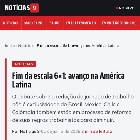
NOTÍCIAS
9
AO VIVO
NOTÍCIAS
MARKETING
SAÚDE
ENTRETENIMENTO
EMPREENDEDORISMO
Início
›
Notícias
›
Fim da escala 6×1: avanço na América Latina
NOTÍCIAS
Fim da escala 6×1: avanço na América
Latina
O debate sobre a redução da jornada de trabalho
não é exclusividade do Brasil. México, Chile e
Colômbia também estão em processo de reforma
de suas regras trabalhistas para diminuir…
Por Notícias 9
·
01 de junho de 2026
·
2 min de leitura