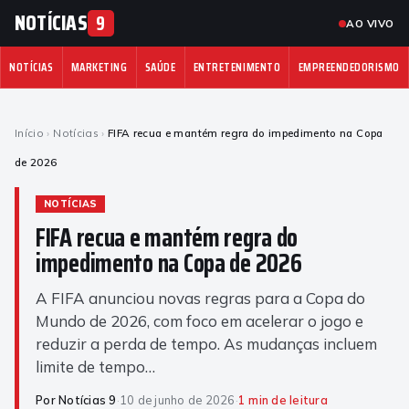
NOTÍCIAS
9
AO VIVO
NOTÍCIAS
MARKETING
SAÚDE
ENTRETENIMENTO
EMPREENDEDORISMO
Início
›
Notícias
›
FIFA recua e mantém regra do impedimento na Copa
de 2026
NOTÍCIAS
FIFA recua e mantém regra do
impedimento na Copa de 2026
A FIFA anunciou novas regras para a Copa do
Mundo de 2026, com foco em acelerar o jogo e
reduzir a perda de tempo. As mudanças incluem
limite de tempo…
Por Notícias 9
·
10 de junho de 2026
·
1 min de leitura