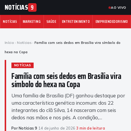
NOTÍCIAS
9
AO VIVO
NOTÍCIAS
MARKETING
SAÚDE
ENTRETENIMENTO
EMPREENDEDORISMO
Início
›
Notícias
›
Família com seis dedos em Brasília vira símbolo do
hexa na Copa
NOTÍCIAS
Família com seis dedos em Brasília vira
símbolo do hexa na Copa
Uma família de Brasília (DF) ganhou destaque por
uma característica genética incomum: dos 22
integrantes do clã Silva, 14 nasceram com seis
dedos nas mãos e nos pés. A condição,…
Por Notícias 9
·
14 de junho de 2026
·
3 min de leitura