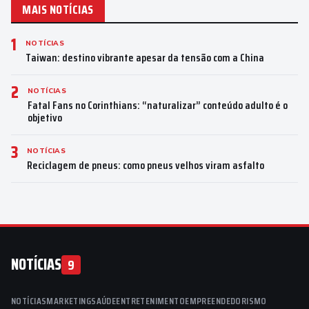
MAIS NOTÍCIAS
1
NOTÍCIAS
Taiwan: destino vibrante apesar da tensão com a China
2
NOTÍCIAS
Fatal Fans no Corinthians: “naturalizar” conteúdo adulto é o
objetivo
3
NOTÍCIAS
Reciclagem de pneus: como pneus velhos viram asfalto
NOTÍCIAS
9
NOTÍCIAS
MARKETING
SAÚDE
ENTRETENIMENTO
EMPREENDEDORISMO