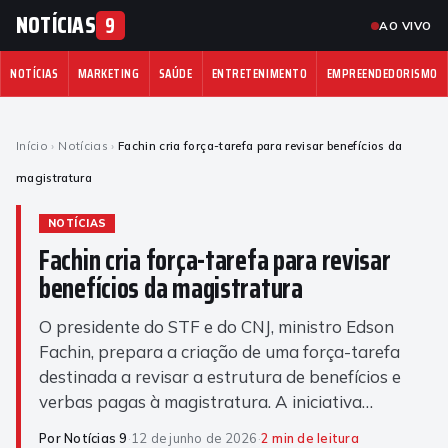
NOTÍCIAS
9
AO VIVO
NOTÍCIAS
MARKETING
SAÚDE
ENTRETENIMENTO
EMPREENDEDORISMO
Início
›
Notícias
›
Fachin cria força-tarefa para revisar benefícios da
magistratura
NOTÍCIAS
Fachin cria força-tarefa para revisar
benefícios da magistratura
O presidente do STF e do CNJ, ministro Edson
Fachin, prepara a criação de uma força-tarefa
destinada a revisar a estrutura de benefícios e
verbas pagas à magistratura. A iniciativa…
Por Notícias 9
·
12 de junho de 2026
·
2 min de leitura