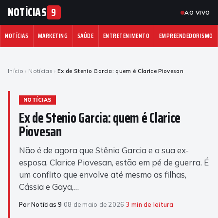
NOTÍCIAS
9
AO VIVO
NOTÍCIAS
MARKETING
SAÚDE
ENTRETENIMENTO
EMPREENDEDORISMO
Início
›
Notícias
›
Ex de Stenio Garcia: quem é Clarice Piovesan
NOTÍCIAS
Ex de Stenio Garcia: quem é Clarice
Piovesan
Não é de agora que Stênio Garcia e a sua ex-
esposa, Clarice Piovesan, estão em pé de guerra. É
um conflito que envolve até mesmo as filhas,
Cássia e Gaya,…
Por Notícias 9
·
08 de maio de 2026
·
3 min de leitura