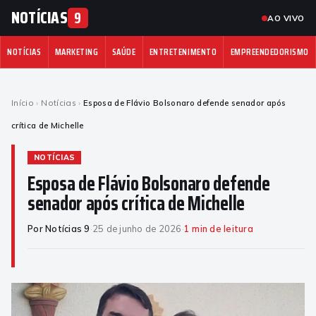
NOTÍCIAS
9
AO VIVO
NOTÍCIAS
MARKETING
SAÚDE
ENTRETENIMENTO
EMPREENDEDORISMO
Início
›
Notícias
›
Esposa de Flávio Bolsonaro defende senador após
crítica de Michelle
NOTÍCIAS
Esposa de Flávio Bolsonaro defende
senador após crítica de Michelle
Por Notícias 9
·
25 de junho de 2026
·
1 min de leitura