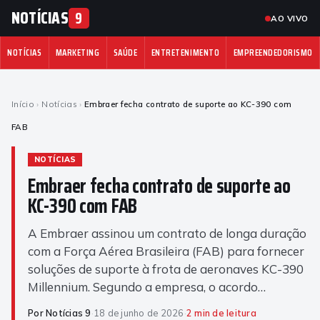
NOTÍCIAS
9
AO VIVO
NOTÍCIAS
MARKETING
SAÚDE
ENTRETENIMENTO
EMPREENDEDORISMO
Início
›
Notícias
›
Embraer fecha contrato de suporte ao KC-390 com
FAB
NOTÍCIAS
Embraer fecha contrato de suporte ao
KC-390 com FAB
A Embraer assinou um contrato de longa duração
com a Força Aérea Brasileira (FAB) para fornecer
soluções de suporte à frota de aeronaves KC-390
Millennium. Segundo a empresa, o acordo…
Por Notícias 9
·
18 de junho de 2026
·
2 min de leitura