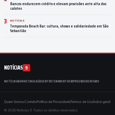
Bancos endurecem crédito e elevam provisões ante alta dos
calotes
3
NOTÍCIAS
Temporada Beach Bar: cultura, shows e solidariedade em São
Sebastião
NOTÍCIAS
9
NOTÍCIAS
MARKETING
SAÚDE
ENTRETENIMENTO
EMPREENDEDORISMO
Quem Somos
Contato
Política de Privacidade
Termos de Uso
Índice geral
© 2026 Notícias 9. Todos os direitos reservados.