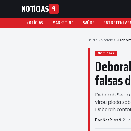
NOTÍCIAS
9
NOTÍCIAS
MARKETING
SAÚDE
ENTRETENIME
Início
›
Notícias
›
Debora
NOTÍCIAS
Deborah
falsas 
Deborah Secco 
virou piada sob
Deborah contou
Por Notícias 9
·
21 d