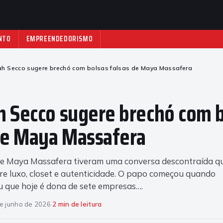
NTO
EMPREENDEDORISMO
h Secco sugere brechó com bolsas falsas de Maya Massafera
 Secco sugere brechó com 
de Maya Massafera
e Maya Massafera tiveram uma conversa descontraída q
re luxo, closet e autenticidade. O papo começou quando
 que hoje é dona de sete empresas….
e junho de 2026
·
2 min de leitura