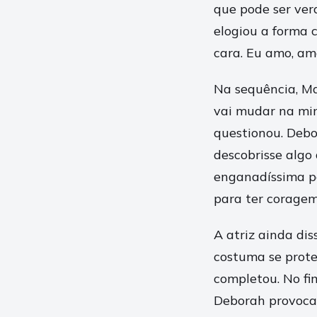
que pode ser verd
elogiou a forma 
cara. Eu amo, amo
Na sequência, May
vai mudar na min
questionou. Debor
descobrisse algo
enganadíssima po
para ter coragem
A atriz ainda di
costuma se proteg
completou. No fi
Deborah provoca