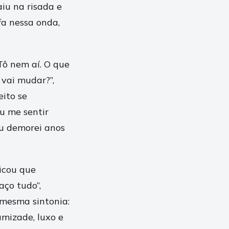
aiu na risada e
fa nessa onda,
Tô nem aí. O que
 vai mudar?”,
eito se
ou me sentir
eu demorei anos
licou que
aço tudo”,
mesma sintonia:
mizade, luxo e