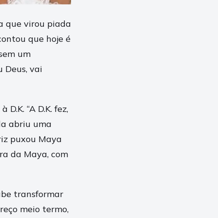
 que virou piada
contou que hoje é
ssem um
 Deus, vai
D.K. “A D.K. fez,
Ela abriu uma
triz puxou Maya
ara da Maya, com
be transformar
reço meio termo,