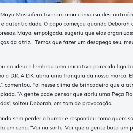
 Maya Massafera tiveram uma conversa descontraída
et e autenticidade. O papo começou quando Deborah 
resas. Maya, empolgada, sugeriu que elas organiza
as da atriz. “Temos que fazer um desapego seu, meu
na ideia e lembrou uma iniciativa parecida ligada à 
o a D.K. A D.K. abriu uma franquia da nossa marca. 
.”, comentou. Foi nesse clima de brincadeira que a a
 piada. “A gente pode pensar que abriu uma Peça R
cadas”, soltou Deborah, em tom de provocação.
onda sem perder o humor e respondeu como quem sa
a em cena. “Vai na sorte. Vai que a gente bota um p