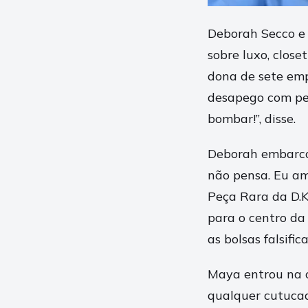
Deborah Secco e
sobre luxo, clos
dona de sete emp
desapego com peç
bombar!”, disse.
Deborah embarcou 
não pensa. Eu am
Peça Rara da D.K
para o centro da
as bolsas falsifi
Maya entrou na 
qualquer cutucad