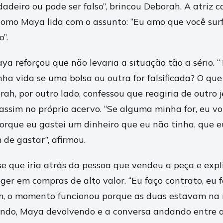
adeiro ou pode ser falso”, brincou Deborah. A atriz c
como Maya lida com o assunto: “Eu amo que você sur
”.
a reforçou que não levaria a situação tão a sério. “
ha vida se uma bolsa ou outra for falsificada? O que
ah, por outro lado, confessou que reagiria de outro j
 assim no próprio acervo. “Se alguma minha for, eu v
rque eu gastei um dinheiro que eu não tinha, que 
 de gastar”, afirmou.
sse que iria atrás da pessoa que vendeu a peça e exp
er em compras de alto valor. “Eu faço contrato, eu f
m, o momento funcionou porque as duas estavam na 
ndo, Maya devolvendo e a conversa andando entre a