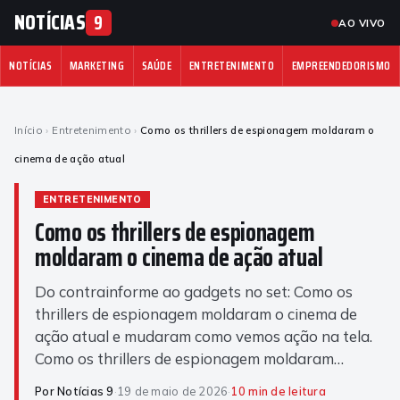
NOTÍCIAS
9
AO VIVO
NOTÍCIAS
MARKETING
SAÚDE
ENTRETENIMENTO
EMPREENDEDORISMO
Início
›
Entretenimento
›
Como os thrillers de espionagem moldaram o
cinema de ação atual
ENTRETENIMENTO
Como os thrillers de espionagem
moldaram o cinema de ação atual
Do contrainforme ao gadgets no set: Como os
thrillers de espionagem moldaram o cinema de
ação atual e mudaram como vemos ação na tela.
Como os thrillers de espionagem moldaram…
Por Notícias 9
·
19 de maio de 2026
·
10 min de leitura