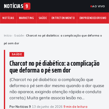
NOTÍCIAS
9
AO VIVO
NOTÍCIAS
MARKETING
SAÚDE
ENTRETENIMENTO
EMPREENDEDORISMO
Início
›
Saúde
›
Charcot no pé diabético: a complicação que deforma o
pé sem dor
SAÚDE
Charcot no pé diabético: a complicação
que deforma o pé sem dor
(Charcot no pé diabético: a complicação que
deforma o pé sem dor mesmo quando a dor quase
não aparece, exigindo atenção rápida e conduta
correta.) Muita gente associa lesão no…
Por Notícias 9
·
13 de junho de 2026
·
9 min de leitura