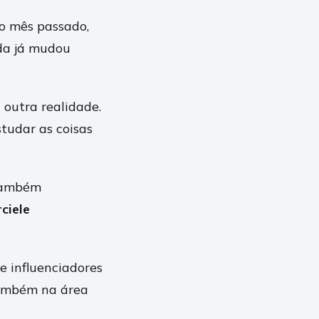
 o mês passado,
ida já mudou
 outra realidade.
tudar as coisas
 também
ciele
de influenciadores
também na área