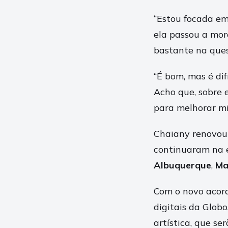
“Estou focada em
ela passou a mo
bastante na ques
“É bom, mas é di
Acho que, sobre 
para melhorar min
Chaiany renovou
continuaram na 
Albuquerque
,
Ma
Com o novo acord
digitais da Glob
artística, que se