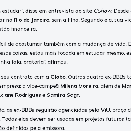
 estudar”, disse em entrevista ao site
GShow
. Desde
rar no
Rio de Janeiro
, sem a filha. Segundo ela, sua v
tão financeira.
fícil de acostumar também com a mudança de vida. É
essas coisas, estou mais focada em estudar mesmo, es
ha fala, oratória”, afirmou.
 seu contrato com a
Globo
. Outras quatro ex-BBBs
empresa: a vice-campeã
Milena Moreira
, além de
Mar
xiane Rodrigues
e
Samira Sagr
.
o, as ex-BBBs seguirão agenciadas pela
ViU
, braço 
o. Todas elas devem ser usadas em projetos futuros 
rão definidos pela emissora.