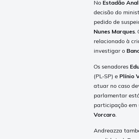
No
Estadão Anal
decisão do minis
pedido de suspei
Nunes Marques
.
relacionado à cr
investigar o
Banc
Os senadores
Ed
(PL-SP) e
Plínio 
atuar no caso d
parlamentar está
participação em
Vorcaro
.
Andreazza també