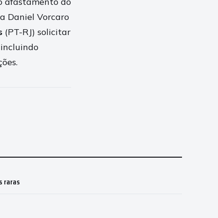
 o afastamento do
a Daniel Vorcaro
s
(PT-RJ) solicitar
, incluindo
ões.
s raras