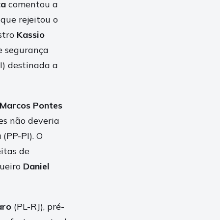
za
comentou a
que rejeitou o
stro
Kassio
de segurança
I) destinada a
Marcos Pontes
s não deveria
a
(PP-PI). O
itas de
queiro
Daniel
aro
(PL-RJ), pré-