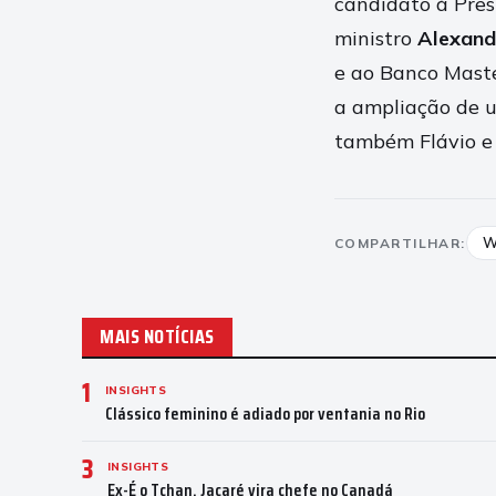
candidato à Pres
ministro
Alexand
e ao Banco Maste
a ampliação de 
também Flávio e
W
COMPARTILHAR:
MAIS NOTÍCIAS
1
INSIGHTS
Clássico feminino é adiado por ventania no Rio
3
INSIGHTS
Ex-É o Tchan, Jacaré vira chefe no Canadá