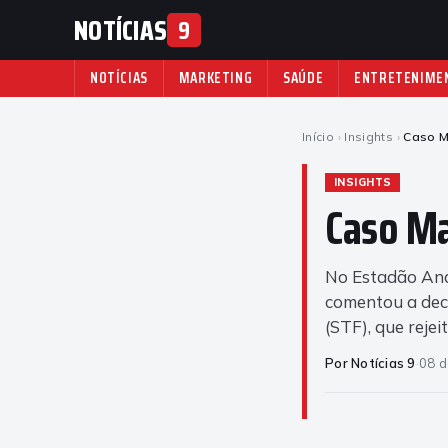
NOTÍCIAS
9
NOTÍCIAS
MARKETING
SAÚDE
ENTRETENIME
Início
›
Insights
›
Caso M
INSIGHTS
Caso Ma
No Estadão Anal
comentou a dec
(STF), que reje
Por Notícias 9
·
08 d