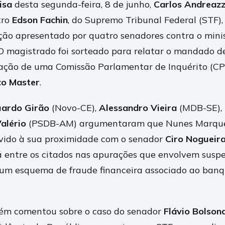
isa
desta segunda-feira, 8 de junho,
Carlos Andreaz
tro
Edson Fachin
, do Supremo Tribunal Federal (STF), 
ção apresentado por quatro senadores contra o mini
 O magistrado foi sorteado para relatar o mandado 
iação de uma Comissão Parlamentar de Inquérito (CP
o Master
.
uardo Girão
(Novo-CE),
Alessandro Vieira
(MDB-SE),
Valério
(PSDB-AM) argumentaram que Nunes Marque
evido à sua proximidade com o senador
Ciro Nogueir
 entre os citados nas apurações que envolvem suspe
 um esquema de fraude financeira associado ao ban
m comentou sobre o caso do senador
Flávio Bolson