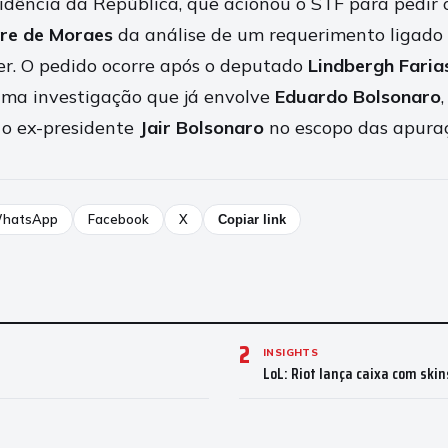
idência da República, que acionou o STF para pedir
re de Moraes
da análise de um requerimento ligado 
r. O pedido ocorre após o deputado
Lindbergh Faria
uma investigação que já envolve
Eduardo Bolsonaro
 o ex-presidente
Jair Bolsonaro
no escopo das apuraç
hatsApp
Facebook
X
Copiar link
2
INSIGHTS
LoL: Riot lança caixa com skin