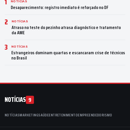
1
NOTÍCIAS
Desaparecimento: registro imediato é reforçado no DF
2
NOTÍCIAS
Atraso no teste do pezinho atrasa diagnóstico e tratamento
da AME
3
NOTÍCIAS
Estrangeiros dominam quartas e escancaram crise de técnicos
no Brasil
NOTÍCIAS
9
NOTÍCIAS
MARKETING
SAÚDE
ENTRETENIMENTO
EMPREENDEDORISMO