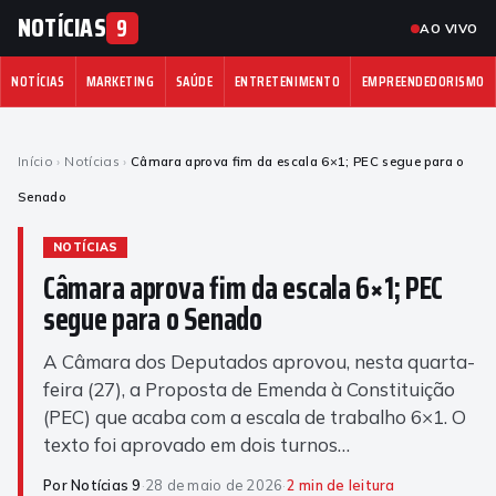
NOTÍCIAS
9
AO VIVO
NOTÍCIAS
MARKETING
SAÚDE
ENTRETENIMENTO
EMPREENDEDORISMO
Início
›
Notícias
›
Câmara aprova fim da escala 6×1; PEC segue para o
Senado
NOTÍCIAS
Câmara aprova fim da escala 6×1; PEC
segue para o Senado
A Câmara dos Deputados aprovou, nesta quarta-
feira (27), a Proposta de Emenda à Constituição
(PEC) que acaba com a escala de trabalho 6×1. O
texto foi aprovado em dois turnos…
Por Notícias 9
·
28 de maio de 2026
·
2 min de leitura